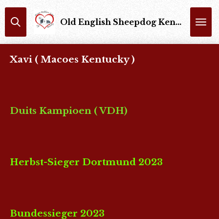
Ga
Old English Sheepdog Kennel : From Bobbers Love Of Beauty Trimsalon : Bobbers Of Beauty
direct
naar
de
Xavi ( Macoes Kentucky )
hoofdinhoud
Duits Kampioen ( VDH)
Herbst-Sieger Dortmund 2023
Bundessieger 2023