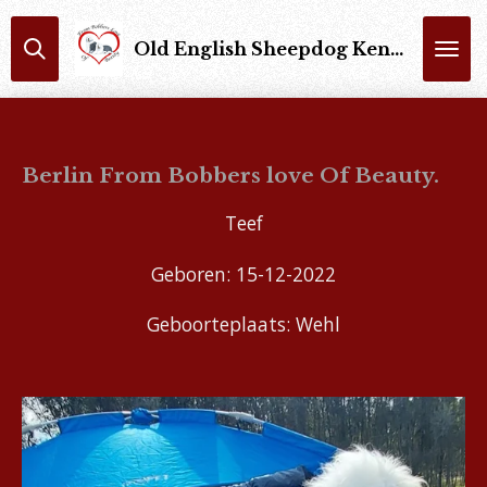
Ga
Old English Sheepdog Kennel : From Bobbers Love Of Beauty Trimsalon : Bobbers Of Beauty
direct
naar
de
hoofdinhoud
Berlin From Bobbers love Of Beauty.
Teef
Geboren: 15-12-2022
Geboorteplaats: Wehl